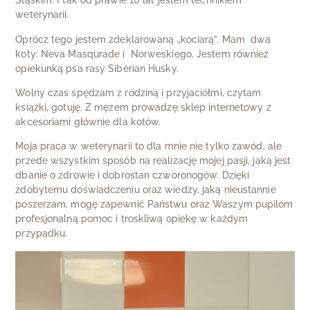
Śląskim. I tak od prawie 10 lat jestem technikiem
weterynarii.
Oprócz tego jestem zdeklarowaną „kociarą”. Mam dwa
koty: Neva Masqurade i Norweskiego. Jestem również
opiekunką psa rasy Siberian Husky.
Wolny czas spędzam z rodziną i przyjaciółmi, czytam
książki, gotuję. Z mężem prowadzę sklep internetowy z
akcesoriami głównie dla kotów.
Moja praca w weterynarii to dla mnie nie tylko zawód, ale
przede wszystkim sposób na realizację mojej pasji, jaką jest
dbanie o zdrowie i dobrostan czworonogów. Dzięki
zdobytemu doświadczeniu oraz wiedzy, jaką nieustannie
poszerzam, mogę zapewnić Państwu oraz Waszym pupilom
profesjonalną pomoc i troskliwą opiekę w każdym
przypadku.