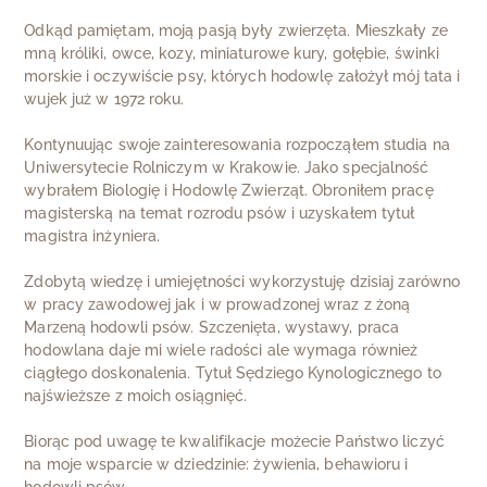
Odkąd pamiętam, moją pasją były zwierzęta. Mieszkały ze
mną króliki, owce, kozy, miniaturowe kury, gołębie, świnki
morskie i oczywiście psy, których hodowlę założył mój tata i
wujek już w 1972 roku.
Kontynuując swoje zainteresowania rozpocząłem studia na
Uniwersytecie Rolniczym w Krakowie. Jako specjalność
wybrałem Biologię i Hodowlę Zwierząt. Obroniłem pracę
magisterską na temat rozrodu psów i uzyskałem tytuł
magistra inżyniera.
Zdobytą wiedzę i umiejętności wykorzystuję dzisiaj zarówno
w pracy zawodowej jak i w prowadzonej wraz z żoną
Marzeną hodowli psów. Szczenięta, wystawy, praca
hodowlana daje mi wiele radości ale wymaga również
ciągłego doskonalenia. Tytuł Sędziego Kynologicznego to
najświeższe z moich osiągnięć.
Biorąc pod uwagę te kwalifikacje możecie Państwo liczyć
na moje wsparcie w dziedzinie: żywienia, behawioru i
hodowli psów.